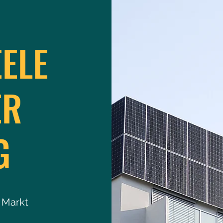
ELE
ER
G
 Markt