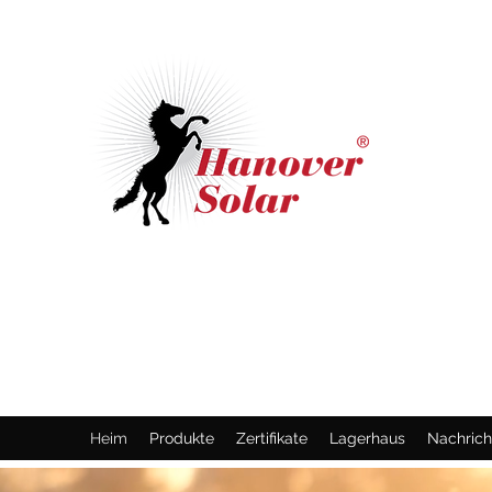
HANNOVER SOLAR
GMBH
Hochwertige Sonnenkollektoren
Heim
Produkte
Zertifikate
Lagerhaus
Nachrich