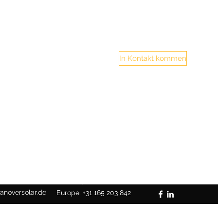
In Kontakt kommen
Germany: +49 5117110900539
anoversolar.de
Europe: +31 165 203 842