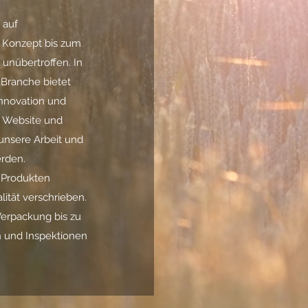
 auf
 Konzept bis zum
 unübertroffen. In
 Branche bietet
Innovation und
e Website und
 unsere Arbeit und
erden.
n Produkten
ität verschrieben.
erpackung bis zu
n und Inspektionen