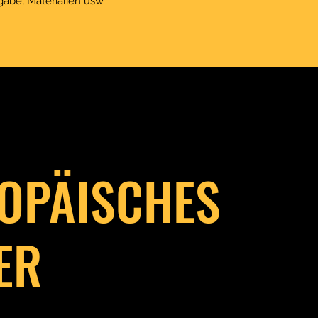
abe, Materialien usw.
OPÄISCHES
ER