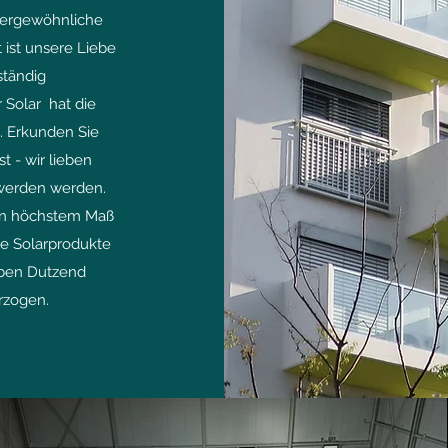
ßergewöhnliche
 ist unsere Liebe
ständig
 Solar hat die
. Erkunden Sie
 - wir lieben
h werden werden.
ten höchstem Maß
re Solarprodukte
lben Dutzend
rzogen.