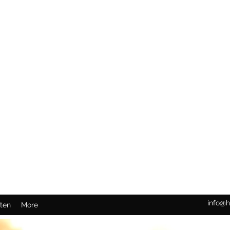
info@h
ten
More