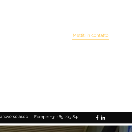
Mettiti in contatto
Germany: +49 5117110900539
anoversolar.de
Europe: +31 165 203 842