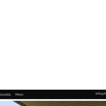
info@h
Società
More