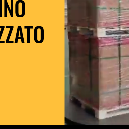
INO
ZZATO