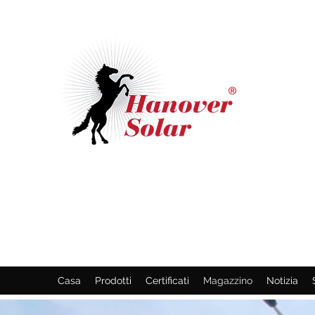
HANNOVER SOLAR
GMBH
Soluzione one-stop per progetti solari
Casa
Prodotti
Certificati
Magazzino
Notizia