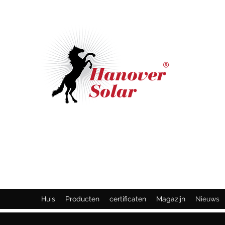
HANOVER SOLAR GMBH
One-stop-oplossing voor
zonneprojecten
Huis
Producten
certificaten
Magazijn
Nieuws