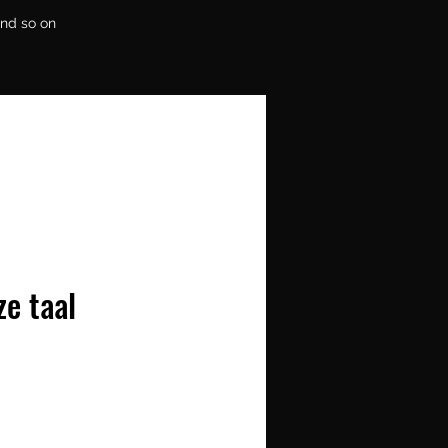
and so on
ze taal