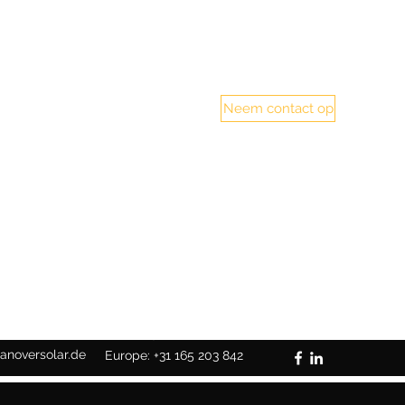
Neem contact op
Germany: +49 5117110900539
anoversolar.de
Europe: +31 165 203 842